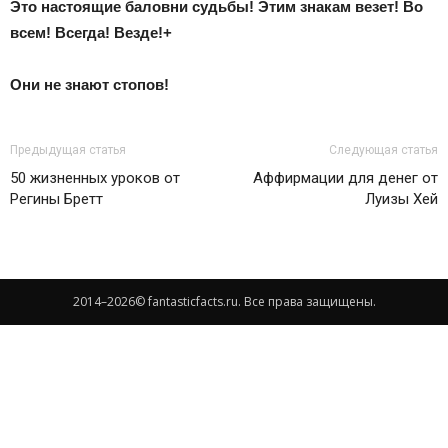
Это настоящие баловни судьбы! Этим знакам везет! Во
всем! Всегда! Везде!+
Они не знают стопов!
Предыдущая статья
Следующая статья
50 жизненных уроков от
Аффирмации для денег от
Регины Бретт
Луизы Хей
2014–
2026© fantasticfacts.ru. Все права защищены.