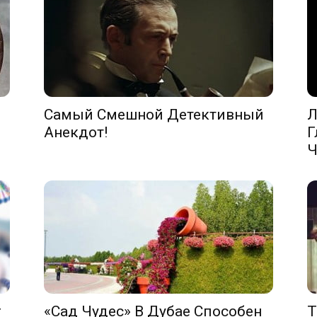
Самый Смешной Детективный
Л
Анекдот!
Г
Ч
г
«Сад Чудес» В Дубае Способен
Т