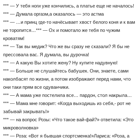
*** — У тебя ноги уже кончились, а платье еще не началось!
*** — Думала оргазм,а оказалось — это астма
*** — …и принц где-то начёсывает хвост белого коня и к вам
не торопится…*** — Ох и помотало же тебя по чужим
кроватям!
*** — Так вы медик? Что же вы сразу не сказали? Я бы не
прессовала вас. Я думала, вы дурочка!
*** — А какую Вы хотите жену? Ну купите надувную!
*** — Больше не слушайтесь бабушек. Они, знаете, сами
наколбасят по жизни, а потом изображают перед нами, что
они таки прям все одуванчики.
*** — А мама уже постелила все… пардон, стол накрыла…
*** — Мама мне говорит: «Когда выходишь из себя,- рот не
забывай закрывать!»
*** — на вопрос Розы: «Что такое вай-фай?» ответила: «Это
микроволновка»
*** — Роза: «Вот я бывшая спортсменка!»Лариса: «Роза, а