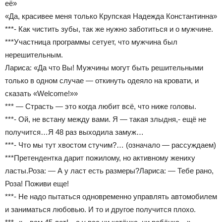
её»
«Да, красивее меня только Крупская Надежда Константинна»
***- Как чистить зубы, так же нужно заботиться и о мужчине.
***Участница программы сетует, что мужчина был
нерешительным.
Лариса: «Да что Вы! Мужчины могут быть решительными
только в одном случае — откинуть одеяло на кровати, и
сказать «Welcome!»»
*** — Страсть — это когда любит всё, что ниже головы.
***- Ой, не встану между вами. Я — такая злыдня,- ещё не
получится…Я 48 раз выходила замуж…
***- Что мы тут хвостом стучим?… (означало — рассуждаем)
***Претендентка дарит пожилому, но активному жениху
ласты.Роза: — А у ласт есть размеры?Лариса: — Тебе рано,
Роза! Поживи еще!
***- Не надо пытаться одновременно управлять автомобилем
и заниматься любовью. И то и другое получится плохо.