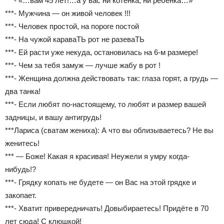
***- «…вам 45 лет!…а у вас ни котёнка, ни ребёнка…»
***- Мужчина — он живой человек !!!
***- Человек простой, на пороге постой
***- На чужой караваТЬ рот не разеваТЬ
***- Ей расти уже некуда, остановилась на 6-м размере!
***- Чем за тебя замуж — лучше жабу в рот !
***- Женщина должна действовать так: глаза горят, а грудь —
два танка!
***- Если любят по-настоящему, то любят и размер вашей
задницы, и вашу антигрудь!
***Лариса (сватам жениха): А что вы облизываетесь? Не вы
женитесь!
*** — Боже! Какая я красивая! Неужели я умру когда-
нибудь!?
***- Грядку копать не будете — он Вас на этой грядке и
закопает.
***- Хватит привередничать! Довыбираетесь! Придёте в 70
лет сюда! С клюшкой!