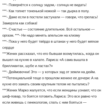
***- Повернётся к солнцу задом,- солнца не видать!
***- Как топнет тоненькой ножкой — так дырка в полу.
***- Даже если в постели застукали — говори, что грелась!
Замерзла как собака!
***- Счастье — состояние длительное. Всё остальное —
оргазм. ***- Не надо менять апельсин на клизму
***- Пока у него будет твёрдо в штанах-у него будет мягкое
сердце
***Жених рассказал, что его бывшая возмутилась, когда он
вышел на кухню в халате. Лариса: «А сама вышла в
бриллиантах, шубе и ластах?»
***- Дюймовочки! Это — у которых зад от земли на дюйм.
***Потенциальной теще о прошлом женихе ее дочери: А на
кухне его зажать своим крупным телом не пытались?
***Жених Марко жалуется, что если женщины узнают, что он
шеф-повар, то боятся готовить.Лариса: Это все равно что
если живешь с гинекологом, спать с ним бояться —