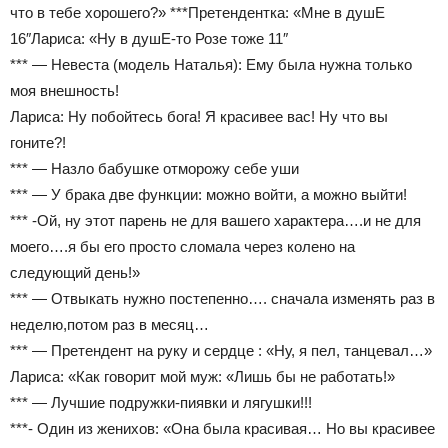
что в тебе хорошего?» ***Претендентка: «Мне в душЕ
16″Лариса: «Ну в душЕ-то Розе тоже 11″
*** — Невеста (модель Наталья): Ему была нужна только
моя внешность!
Лариса: Ну побойтесь бога! Я красивее вас! Ну что вы
гоните?!
*** — Назло бабушке отморожу себе уши
*** — У брака две функции: можно войти, а можно выйти!
*** -Ой, ну этот парень не для вашего характера….и не для
моего….я бы его просто сломала через колено на
следующий день!»
*** — Отвыкать нужно постепенно…. сначала изменять раз в
неделю,потом раз в месяц…
*** — Претендент на руку и сердце : «Ну, я пел, танцевал…»
Лариса: «Как говорит мой муж: «Лишь бы не работать!»
*** — Лучшие подружки-пиявки и лягушки!!!
***- Один из женихов: «Она была красивая… Но вы красивее