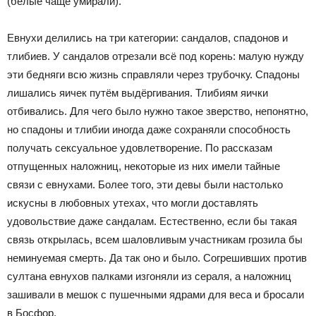
(белые чаще умирали).
Евнухи делились на три категории: сандалов, спадонов и
тлибиев. У сандалов отрезали всё под корень: малую нужду
эти бедняги всю жизнь справляли через трубочку. Спадоны
лишались яичек путём выдёргивания. Тлибиям яички
отбивались. Для чего было нужно такое зверство, непонятно,
но спадоны и тлибии иногда даже сохраняли способность
получать сексуальное удовлетворение. По рассказам
отпущенных наложниц, некоторые из них имели тайные
связи с евнухами. Более того, эти девы были настолько
искусны в любовных утехах, что могли доставлять
удовольствие даже сандалам. Естественно, если бы такая
связь открылась, всем шаловливым участникам грозила бы
неминуемая смерть. Да так оно и было. Согрешивших против
султана евнухов палками изгоняли из сераля, а наложниц
зашивали в мешок с пушечными ядрами для веса и бросали
в Босфор.