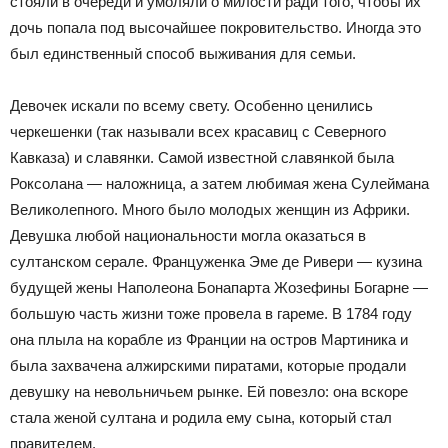
стояли в очереди и умоляли о милости ради того, чтобы их
дочь попала под высочайшее покровительство. Иногда это
был единственный способ выживания для семьи.
Девочек искали по всему свету. Особенно ценились
черкешенки (так называли всех красавиц с Северного
Кавказа) и славянки. Самой известной славянкой была
Роксолана — наложница, а затем любимая жена Сулеймана
Великолепного. Много было молодых женщин из Африки.
Девушка любой национальности могла оказаться в
султанском серале. Француженка Эме де Ривери — кузина
будущей жены Наполеона Бонапарта Жозефины Богарне —
большую часть жизни тоже провела в гареме. В 1784 году
она плыла на корабле из Франции на остров Мартиника и
была захвачена алжирскими пиратами, которые продали
девушку на невольничьем рынке. Ей повезло: она вскоре
стала женой султана и родила ему сына, который стал
правителем.