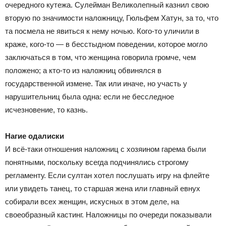
очередного кутежа. Сулейман Великолепный казнил свою
вторую по значимости наложницу, Гюльфем Хатун, за то, что
та посмела не явиться к нему ночью. Кого-то уличили в
краже, кого-то — в бесстыдном поведении, которое могло
заключаться в том, что женщина говорила громче, чем
положено; а кто-то из наложниц обвинялся в
государственной измене. Так или иначе, но участь у
нарушительниц была одна: если не бесследное
исчезновение, то казнь.
Нагие одалиски
И всё-таки отношения наложниц с хозяином гарема были
понятными, поскольку всегда подчинялись строгому
регламенту. Если султан хотел послушать игру на флейте
или увидеть танец, то старшая жена или главный евнух
собирали всех женщин, искусных в этом деле, на
своеобразный кастинг. Наложницы по очереди показывали