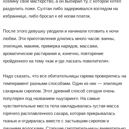
хозяину своё мастерство, а он выбирал ту, с которой хотел
разделить ложе. Султан либо задерживался взглядом на
избраннице, либо бросал к её ногам платок.
После этого девушку уводили и начинали готовить к ночи
любви. Эти приготовления длились много часов: ванны,
эпиляция, макияж, примерка нарядов, массажи,
ароматические растирания и, конечно, повторение
пройденного на тему «как и где ласкать повелителя».
Надо сказать, что все обитательницы гарема проверялись на
темперамент разными способами. Один из них — эпиляция
сахарным сиропом. Этот древний способ сегодня очень
популярен под названием «шугаринг». На самые
чувствительные места тела накладывалась густая масса
горячего расплавленного сахара, которая прикрывалась
тканью и отдиралась вместе с застывшим сиропом и
лишними волосками. Старшие смотрительницы внимательно