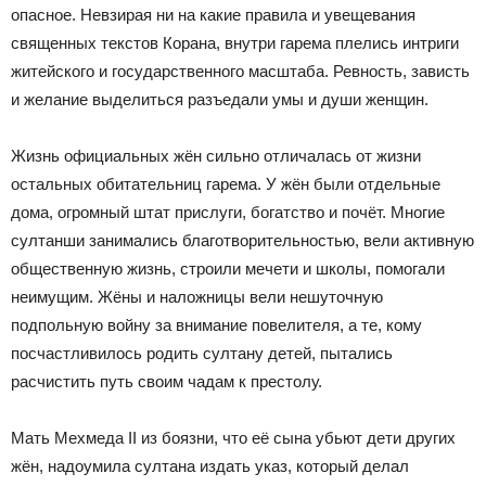
опасное. Невзирая ни на какие правила и увещевания
священных текстов Корана, внутри гарема плелись интриги
житейского и государственного масштаба. Ревность, зависть
и желание выделиться разъедали умы и души женщин.
Жизнь официальных жён сильно отличалась от жизни
остальных обитательниц гарема. У жён были отдельные
дома, огромный штат прислуги, богатство и почёт. Многие
султанши занимались благотворительностью, вели активную
общественную жизнь, строили мечети и школы, помогали
неимущим. Жёны и наложницы вели нешуточную
подпольную войну за внимание повелителя, а те, кому
посчастливилось родить султану детей, пытались
расчистить путь своим чадам к престолу.
Мать Мехмеда II из боязни, что её сына убьют дети других
жён, надоумила султана издать указ, который делал