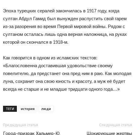
Эпоха турецких сералей закончилась в 1917 году, когда
султан Абдул Гамид был вынужден распустить свой гарем
из-за разорения во время Первой мировой войны. Рядом с
султаном осталась лишь одна верная наложница, на руках
которой он скончался в 1918-м.
Как говорится в одном из исламских текстов:
«Благословенна доставившая удовольствие своему
повелителю, да предстанет она пред ним в раю. Как молодая
луна, сохранит она свою юность и красоту, а муж её будет
всегда не старше и не младше тридцати одного года…»
ТЕГИ
история
люди
Предыдущая статья
Следующая статья
Город-призрак Хальмер-Ю.
Шокирующие жертвы