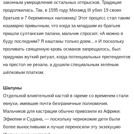
законным умерщвление остальных отпрысков. Традиция
продолжилась. Так, в 1595 году Мехмед III убил 19 своих
братьев и 7 беременных наложниц! Этот процесс стал таким
кошмарно привычным, что когда за младшим из братьев
пришли султанские палачи, мальчик спросил: «А можно я
буду последним? Я каштаны только доем…» И поскольку
проливать священную кровь османов запрещалось, был
придуман жуткий ритуал, когда потенциальных претендентов
на престол не резали, а душили специальным зелёным
шёлковым платком.
Шалуны
Отдельной влиятельной кастой в гареме со временем стали
евнухи, имевшие почти безграничные полномочия.
Мальчиков для кастрации обычно привозили из Африки:
Эфиопии и Судана, — поскольку чернокожие дети были
более выносливыми и лучше переносили эту экзекуцию