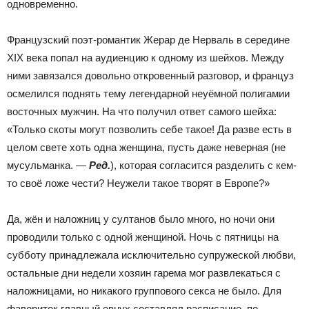
одновременно.
Французский поэт-романтик Жерар де Нерваль в середине
XIX века попал на аудиенцию к одному из шейхов. Между
ними завязался довольно откровенный разговор, и француз
осмелился поднять тему легендарной неуёмной полигамии
восточных мужчин. На что получил ответ самого шейха:
«Только скоты могут позволить себе такое! Да разве есть в
целом свете хоть одна женщина, пусть даже неверная (не
мусульманка. —
Ред.
), которая согласится разделить с кем-
то своё ложе чести? Неужели такое творят в Европе?»
Да, жён и наложниц у султанов было много, но ночи они
проводили только с одной женщиной. Ночь с пятницы на
субботу принадлежала исключительно супружеской любви,
остальные дни недели хозяин гарема мог развлекаться с
наложницами, но никакого группового секса не было. Для
фавориток главный евнух составлял расписание, по