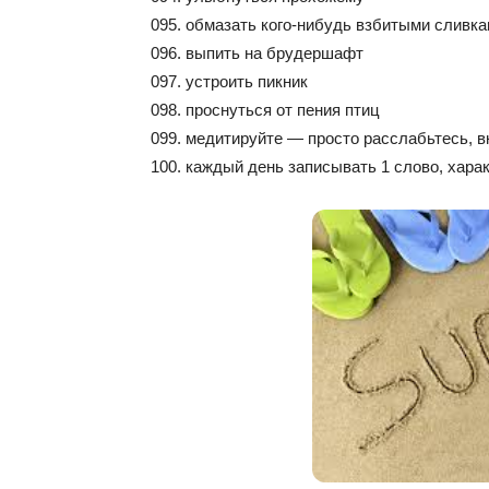
095. обмазать кого-нибудь взбитыми сливк
096. выпить на брудершафт
097. устроить пикник
098. проснуться от пения птиц
099. медитируйте — просто расслабьтесь, в
100. каждый день записывать 1 слово, хара