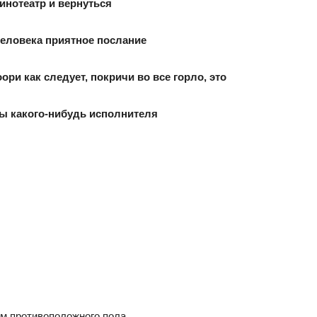
кинотеатр и вернуться
человека приятное послание
оори как следует, покричи во все горло, это
мы какого-нибудь исполнителя
ом противоположного пола