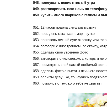
048. послушать пение птиц в 5 утра
049. разговаривать всю ночь по телефон
050. купить много шариков с гелием и вы
051. 12 часов подряд слушать музыку
052. весь день кататься в маршрутке
053. приготовь летний суп: окрошку или гас
054. поговори с иностранцем, по скайпу, ча
055. сделать своё утреннее фото
056. заговорить с человеком, с которым не 
057. посмотреть свой самый любимый фил
058. сделать фото с высоты птичьего полет
059. если ты девушка, то научись подтягив
060. помирись с тем, кого тебе не хватает