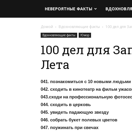
НЕВЕРОЯТНЫЕ ФАКТЫ
ВДОХНОВЛ
Домой
Вдохновляющие факты
100 дел для З
Вдохновляющие факты
Юмор
100 дел для З
Лета
041. познакомиться с 10 новыми людьми
042. сходить в кинотеатр на фильм ужасо
043.сходи на профессиональную фотосе
044. сходить в церковь
045. увидеть падающую звезду
046. собрать букет полевых цветов
047. поужинать при свечах