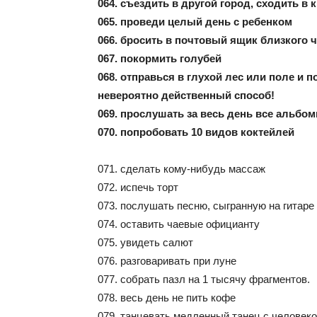
064. съездить в другой город, сходить в 
065. проведи целый день с ребенком
066. бросить в почтовый ящик близкого 
067. покормить голубей
068. отправься в глухой лес или поле и п
невероятно действенный способ!
069. прослушать за весь день все альбо
070. попробовать 10 видов коктейлей
071. сделать кому-нибудь массаж
072. испечь торт
073. послушать песню, сыгранную на гитаре
074. оставить чаевые официанту
075. увидеть салют
076. разговаривать при луне
077. собрать пазл на 1 тысячу фрагментов.
078. весь день не пить кофе
079. танцевать медленный танец с человек