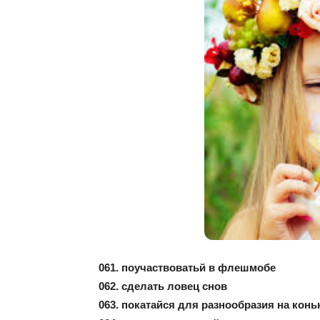
061. поучаствоватьй в флешмобе
062. сделать ловец снов
063. покатайся для разнообразия на конь