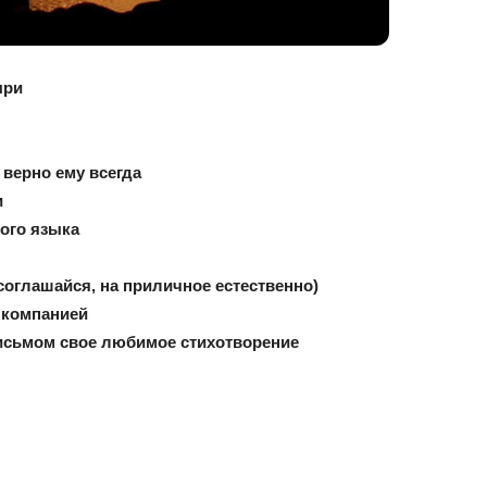
ыри
 верно ему всегда
и
ого языка
 соглашайся, на приличное естественно)
 компанией
письмом свое любимое стихотворение