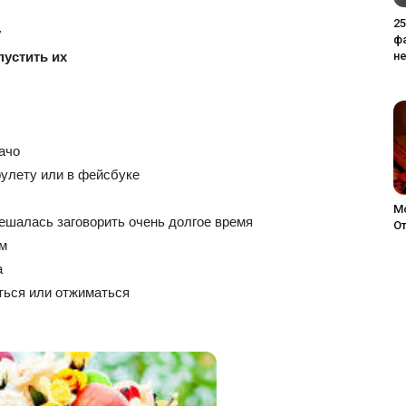
2
у
ф
пустить их
не
пачо
трулету или в фейсбуке
М
решалась заговорить очень долгое время
От
ьм
а
аться или отжиматься