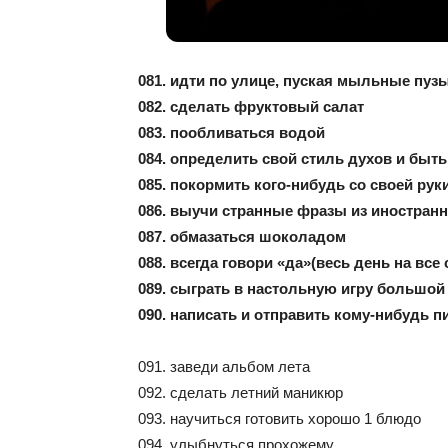
081. идти по улице, пуская мыльные пуз
082. сделать фруктовый салат
083. пообливаться водой
084. определить свой стиль духов и быть
085. покормить кого-нибудь со своей рук
086. выучи странные фразы из иностранн
087. обмазаться шоколадом
088. всегда говори «да»(весь день на все
089. сыграть в настольную игру большой
090. написать и отправить кому-нибудь 
091. заведи альбом лета
092. сделать летний маникюр
093. научиться готовить хорошо 1 блюдо
094. улыбнуться прохожему