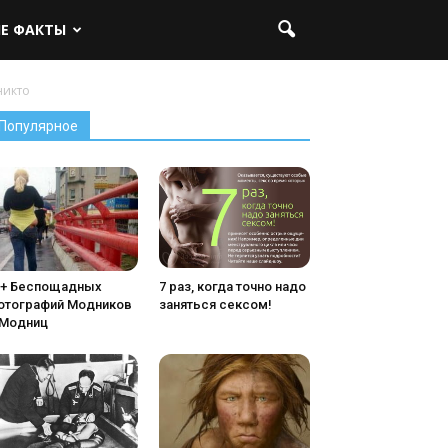
ЫЕ ФАКТЫ
никто
Популярное
5+ Беспощадных
7 раз, когда точно надо
отографий Модников
заняться сексом!
 Модниц