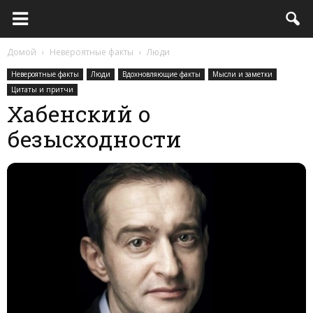
Домой
Невероятные факты
Люди
Невероятные факты
Люди
Вдохновляющие факты
Мысли и заметки
Цитаты и притчи
Хабенский о
безысходности