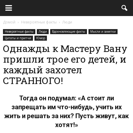
Домой
Невероятные факты
Люди
Невероятные факты
Люди
Вдохновляющие факты
Мысли и заметки
Цитаты и притчи
Юмор
Однажды к Мастеру Вану
пришли трое его детей, и
каждый захотел
СТРАННОГО!
Тогда он подумал: «А стоит ли
запрещать им что-нибудь, учить их
жить и решать за них? Пусть живут, как
хотят!»