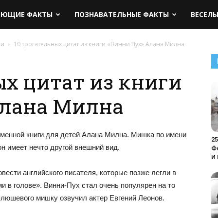
ЯЮЩИЕ ФАКТЫ
ПОЗНАВАТЕЛЬНЫЕ ФАКТЫ
ВЕСЕЛ
чи
10 трогательных цитат из книги «Винни Пух» Алана Милна
ых цитат из книги
Алана Милна
енной книги для детей Алана Милна. Мишка по имени
2
он имеет нечто другой внешний вид.
Ф
И
овести английского писателя, которые позже легли в
 в голове». Винни-Пух стал очень популярен на то
плюшевого мишку озвучил актер Евгений Леонов.