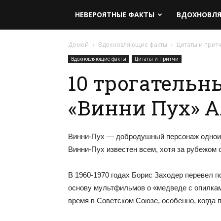
НЕВЕРОЯТНЫЕ ФАКТЫ
ВДОХНОВЛ
Домой
Вдохновляющие факты
Цитаты и прит
Вдохновляющие факты
Цитаты и притчи
10 трогательн
«Винни Пух» 
Винни-Пух — добродушный персонаж одноим
Винни-Пух известен всем, хотя за рубежом 
В 1960-1970 годах Борис Заходер перевел п
основу мультфильмов о «медведе с опилками
время в Советском Союзе, особенно, когда 