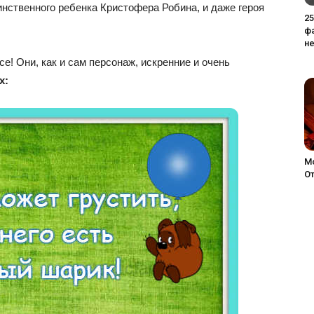
инственного ребенка Кристофера Робина, и даже героя
2
ф
не
е! Они, как и сам персонаж, искренние и очень
х:
М
От