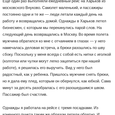
Еще один раз выполняли ежедневный рейс на Харьков из
московского Внуково. Самолет маленький, и пассажиры
постоянно одни и те же — люди летали каждый день на
работу и возвращались домой. Однажды в Харьков летел
бизнесмен, с которым мы перекинулись парой слов. На
следующий день возвращались в Москву. Во время полета
мужчина обратился ко мне с отчаянием в глазах — у него
намечалась деловая встреча, а брюки разошлись по шву
сбоку. Поскольку у меня всегда с собой есть нитки с иголкой
(колготки или чулки могут легко зацепиться при нашей
работе), я решилась его выручить. Вид у него был
радостный, как у ребенка. Пришлось мужчине снять брюки,
но я дала ему плед, которым он обернулся, как юбкой. Сама
минут за десять разобралась с его разошедшимся швом.
Пассажир был счастлив.
Однажды я работала на рейсе с тремя посадками. Из
конечного пункта таким же образом летели обратно. И,