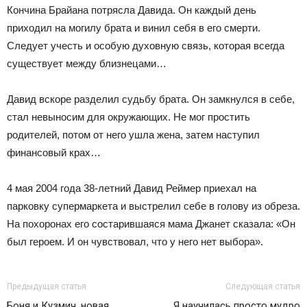
Кончина Брайана потрясла Давида. Он каждый день
приходил на могилу брата и винил себя в его смерти.
Следует учесть и особую духовную связь, которая всегда
существует между близнецами…
Давид вскоре разделил судьбу брата. Он замкнулся в себе,
стал невыносим для окружающих. Не мог простить
родителей, потом от него ушла жена, затем наступил
финансовый крах…
4 мая 2004 года 38-летний Давид Реймер приехал на
парковку супермаркета и выстрелил себе в голову из обреза.
На похоронах его состарившаяся мама Джанет сказала: «Он
был героем. И он чувствовал, что у него нет выбора».
Предыдущая статья
Следующая статья
Боня и Кузмич, новая
Я научилась просто мудро