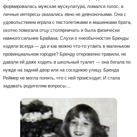
формировалась мужская мускулатура, ломался голос, а
личные интересы оказались явно не девчоночьими. Она с
удовольствием играла с пистолетиками и машинками брата,
охотно помогала отцу столярничать и была физически
намного сильнее Брайана. Слухи о «необычности» Бренды
ходили всегда — да и как можно что-то утаить в маленьком
провинциальном городке? Бренду откровенно травили, не
давали ей даже ходить в школьный туалет — она бегала по
нужде на задний двор или на соседнюю улицу. Бренда
Реймер не могла понять, что с ней происходит. И стала
задавать родителям вопросы…