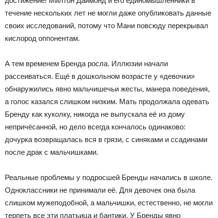
достижение! Милтон Даймонд и его единомышленники в
течение нескольких лет не могли даже опубликовать данные
своих исследований, потому что Мани повсюду перекрывал
кислород оппонентам.
А тем временем Бренда росла. Иллюзии начали
рассеиваться. Ещё в дошкольном возрасте у «девочки»
обнаружились явно мальчишечьи жесты, манера поведения,
а голос казался слишком низким. Мать продолжала одевать
Бренду как куколку, никогда не выпускала её из дому
непричёсанной, но дело всегда кончалось одинаково:
дочурка возвращалась вся в грязи, с синяками и ссадинами
после драк с мальчишками.
Реальные проблемы у подросшей Бренды начались в школе.
Одноклассники не принимали её. Для девочек она была
слишком мужеподобной, а мальчишки, естественно, не могли
терпеть все эти платьица и бантики. У Бренды явно