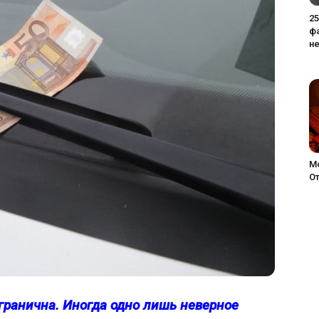
2
ф
не
М
От
гранична. Иногда одно лишь неверное