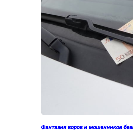
Фантазия воров и мошенников без