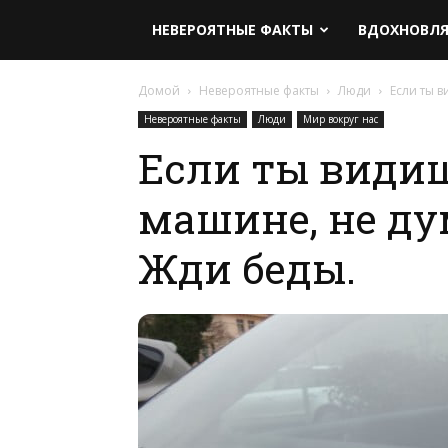
НЕВЕРОЯТНЫЕ ФАКТЫ
ВДОХНОВЛ
Домой
Невероятные факты
Люди
Если ты в
Невероятные факты
Люди
Мир вокруг нас
Если ты видиш
машине, не ду
Жди беды.