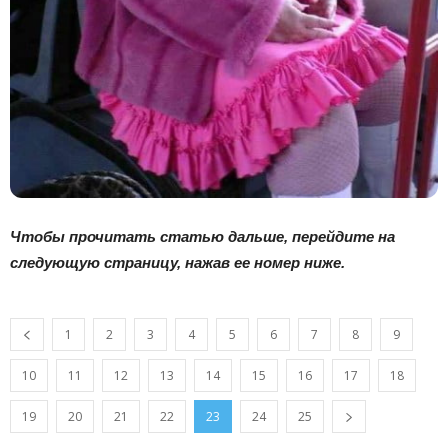
Чтобы прочитать статью дальше, перейдите на
следующую страницу, нажав ее номер ниже.
1
2
3
4
5
6
7
8
9
10
11
12
13
14
15
16
17
18
19
20
21
22
23
24
25